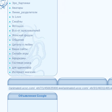
Эро_Картинки
Аватары
Линии_разделители
Is Love
Смайлы
Фотошоп
Всё от пользователей
Женский форум
Общение
Цитаты о любви
Ваши сайты
Онлайн игры
Афоризмы
Гостевая книга
для админофф
Интернет-магазин
//animated.ucoz.com/_ph/7/1/456635900.jpg
//animated.ucoz.com/_ph/3/1/46311465.j
Объявления Google