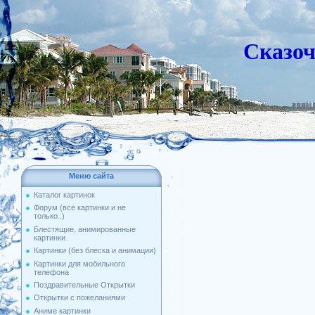
Сказо
Меню сайта
Каталог картинок
Форум (все картинки и не
только..)
Блестящие, анимированные
картинки
Картинки (без блеска и анимации)
Картинки для мобильного
телефона
Поздравительные Открытки
Открытки с пожеланиями
Аниме картинки