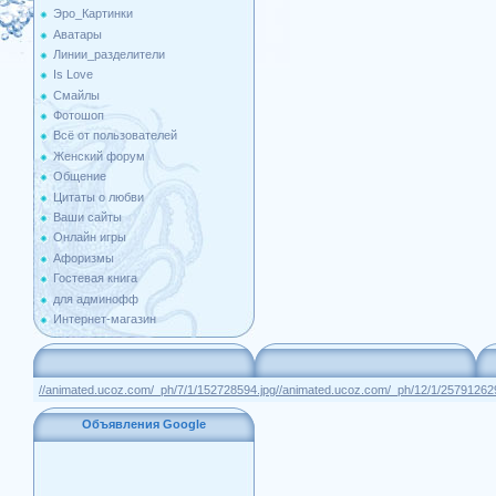
Эро_Картинки
Аватары
Линии_разделители
Is Love
Смайлы
Фотошоп
Всё от пользователей
Женский форум
Общение
Цитаты о любви
Ваши сайты
Онлайн игры
Афоризмы
Гостевая книга
для админофф
Интернет-магазин
//animated.ucoz.com/_ph/7/1/152728594.jpg
//animated.ucoz.com/_ph/12/1/25791262
Объявления Google