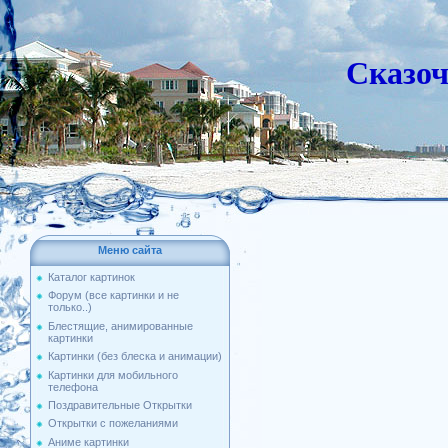
Сказо
Меню сайта
Каталог картинок
Форум (все картинки и не
только..)
Блестящие, анимированные
картинки
Картинки (без блеска и анимации)
Картинки для мобильного
телефона
Поздравительные Открытки
Открытки с пожеланиями
Аниме картинки