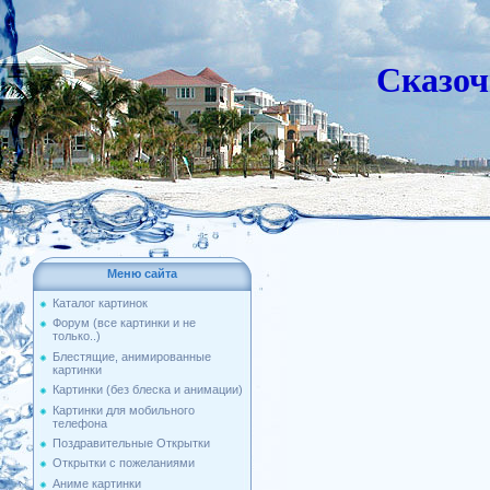
Сказоч
Меню сайта
Каталог картинок
Форум (все картинки и не
только..)
Блестящие, анимированные
картинки
Картинки (без блеска и анимации)
Картинки для мобильного
телефона
Поздравительные Открытки
Открытки с пожеланиями
Аниме картинки