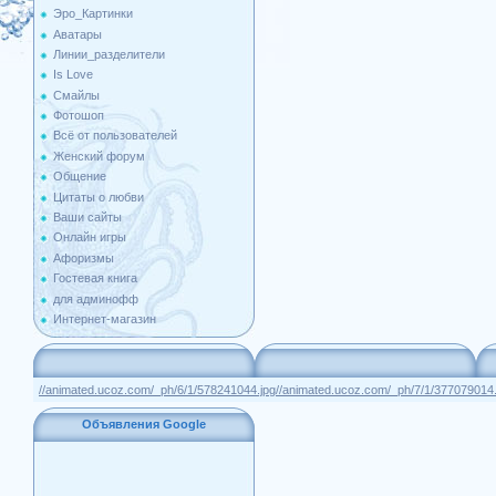
Эро_Картинки
Аватары
Линии_разделители
Is Love
Смайлы
Фотошоп
Всё от пользователей
Женский форум
Общение
Цитаты о любви
Ваши сайты
Онлайн игры
Афоризмы
Гостевая книга
для админофф
Интернет-магазин
//animated.ucoz.com/_ph/6/1/578241044.jpg
//animated.ucoz.com/_ph/7/1/377079014.
Объявления Google